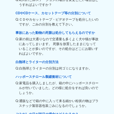
うすればよいですか？
CDやCDケース、カセットテープ等の分別について
Q:ＣＤやカセットテープ・ビデオテープを処分したいの
ですが、ごみの分別を教えて下さい。
事故にあった動物の死骸は処分してもらえるのですか
Q:家の前は大通りなので交通量も多くよく犬や猫が事故
にあってしまいます。 死骸を放置したままになって
いることが多いのですが、その処分はどこにお願いす
ればよいですか。
白熱球とライターの分別方法
Q:白熱球とライターの分別は何ゴミになりますか。
ハッポースチロール製緩衝材について
Q:家電品を購入しましたが、箱の中にハッポースチロー
ルが付いていました。どの様に処分をすれば良いので
しょうか。
Q:通販などで箱の中に入って来る細かい粒状の物はプラ
スチック製容器包装ごみになるのでしょうか。
ごみだしの日が祝日の場合はどうなるの？